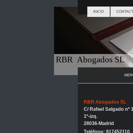
INICIO
CONTAC
RBR Abogados SL
MER
RBR Abogados SL
C/ Rafael Salgado nº 1
1º-izq.
28036-Madrid
Teléfono: 917452110