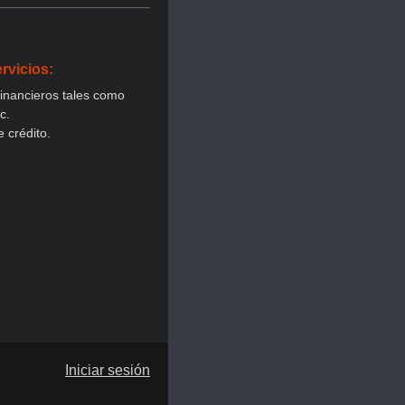
rvicios:
financieros tales como
c.
 crédito.
Iniciar sesión